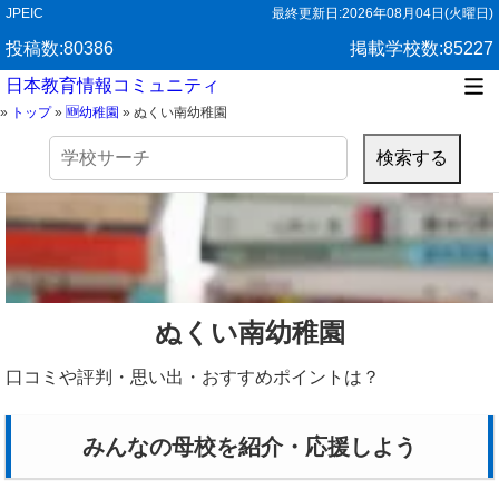
JPEIC
最終更新日:
2026年08月04日(火曜日)
投稿数:80386
掲載学校数:85227
日本教育情報コミュニティ
»
トップ
»
🆕幼稚園
»
ぬくい南幼稚園
検
索:
ぬくい南幼稚園
口コミや評判・思い出・おすすめポイントは？
みんなの母校を紹介・応援しよう