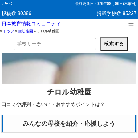
JPEIC
最終更新日:
2026年08月06日(木曜日)
投稿数:80386
掲載学校数:85227
日本教育情報コミュニティ
»
トップ
»
🆕幼稚園
»
チロル幼稚園
検
索:
チロル幼稚園
口コミや評判・思い出・おすすめポイントは？
みんなの母校を紹介・応援しよう