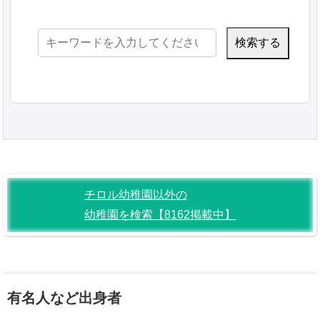
検
索:
チロル幼稚園以外の
幼稚園を検索【8162掲載中】
有名人など出身者