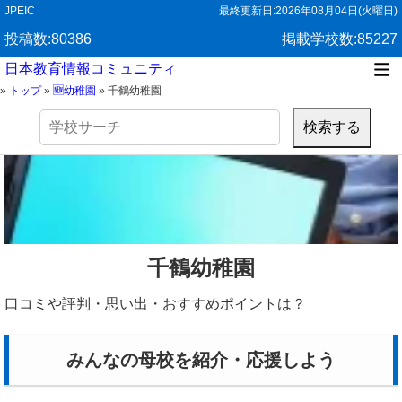
JPEIC
最終更新日:
2026年08月04日(火曜日)
投稿数:80386
掲載学校数:85227
日本教育情報コミュニティ
»
トップ
»
🆕幼稚園
»
千鶴幼稚園
検
索:
千鶴幼稚園
口コミや評判・思い出・おすすめポイントは？
みんなの母校を紹介・応援しよう