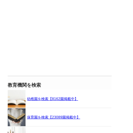
教育機関を検索
幼稚園を検索【8162園掲載中】
保育園を検索【23089園掲載中】