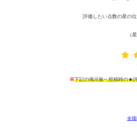
評価したい点数の星の位
（星
※
下記の掲示板へ投稿時の★評
全国