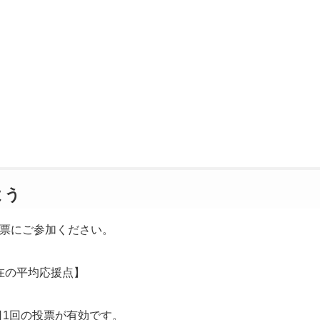
よう
票にご参加ください。
在の平均応援点】
日1回の投票が有効です。