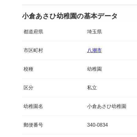
小倉あさひ幼稚園の基本データ
都道府県
埼玉県
市区町村
八潮市
校種
幼稚園
区分
私立
幼稚園名
小倉あさひ幼稚園
郵便番号
340-0834