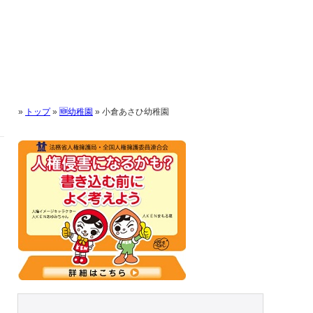
»
トップ
»
🆕幼稚園
»
小倉あさひ幼稚園