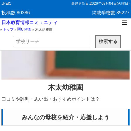
JPEIC
最終更新日:
2026年08月04日(火曜日)
投稿数:80386
掲載学校数:85227
日本教育情報コミュニティ
»
トップ
»
🆕幼稚園
»
木太幼稚園
検
索:
木太幼稚園
口コミや評判・思い出・おすすめポイントは？
みんなの母校を紹介・応援しよう