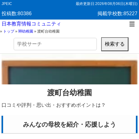
JPEIC
最終更新日:
2026年08月06日(木曜日)
投稿数:80386
掲載学校数:85227
日本教育情報コミュニティ
»
トップ
»
🆕幼稚園
»
渡町台幼稚園
検
索:
渡町台幼稚園
口コミや評判・思い出・おすすめポイントは？
みんなの母校を紹介・応援しよう