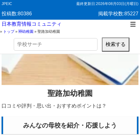
JPEIC
最終更新日:
2026年08月03日(月曜日)
投稿数:80386
掲載学校数:85227
日本教育情報コミュニティ
»
トップ
»
🆕幼稚園
»
聖路加幼稚園
検
索:
聖路加幼稚園
口コミや評判・思い出・おすすめポイントは？
みんなの母校を紹介・応援しよう