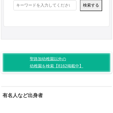
検
索:
聖路加幼稚園以外の
幼稚園を検索【8162掲載中】
有名人など出身者