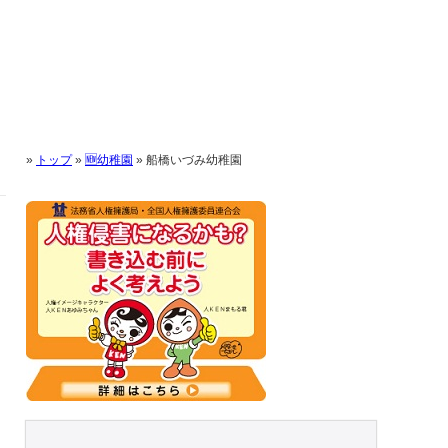
»
トップ
»
🆕幼稚園
»
船橋いづみ幼稚園