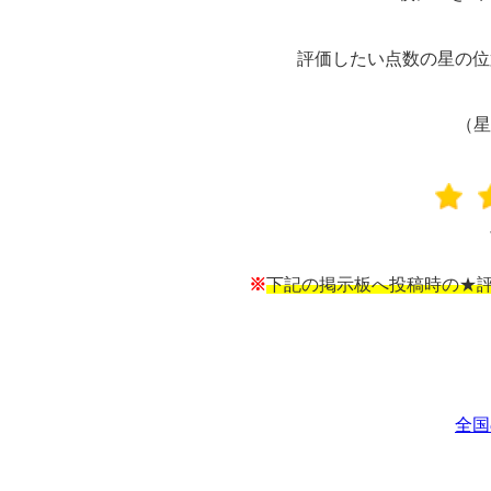
評価したい点数の星の位
（星
※
下記の掲示板へ投稿時の★評
全国