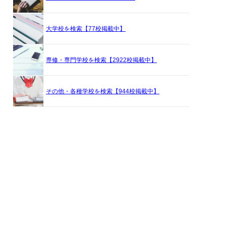
大学校を検索【77校掲載中】
専修・専門学校を検索【2922校掲載中】
その他・各種学校を検索【944校掲載中】