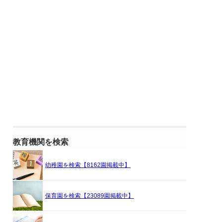
教育機関を検索
幼稚園を検索【8162園掲載中】
保育園を検索【23089園掲載中】