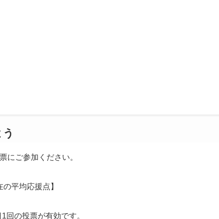
よう
票にご参加ください。
在の平均応援点】
日1回の投票が有効です。